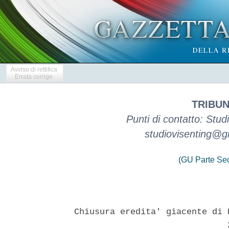
Avviso di rettifica
Errata corrige
TRIBUN
Punti di contatto: Stud
studiovisenting@g
(GU Parte Se
Chiusura eredita' giacente di 
                              2