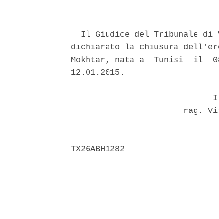
  Il Giudice del Tribunale di 
dichiarato la chiusura dell'er
Mokhtar, nata a  Tunisi  il  0
12.01.2015. 

                             Il
                       rag. Vi