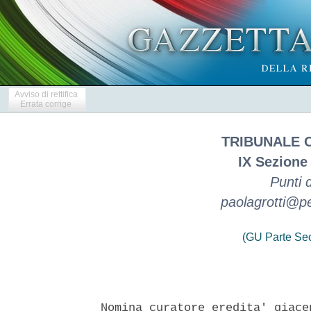
Avviso di rettifica
Errata corrige
TRIBUNALE 
IX Sezione 
Punti 
paolagrotti@pe
(GU Parte Se
Nomina curatore eredita' giace