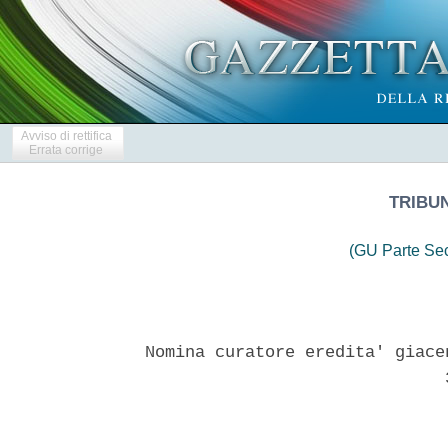
Avviso di rettifica
Errata corrige
TRIBU
(GU Parte Se
Nomina curatore eredita' giace
                              3