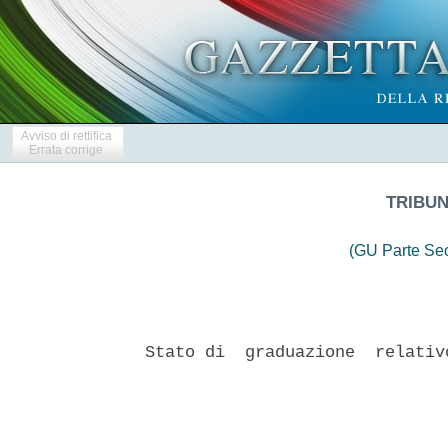
Avviso di rettifica
Errata corrige
TRIBU
(GU Parte Se
Stato di  graduazione  relativ
                               