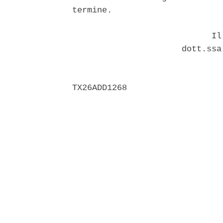
termine. 

                            Il 
                      dott.ssa