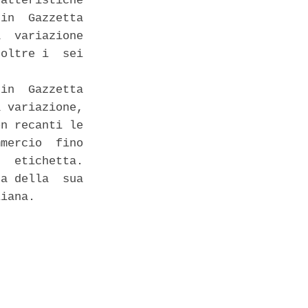
atteristiche

in  Gazzetta

  variazione

oltre i  sei

in  Gazzetta

 variazione,

n recanti le

mercio  fino

  etichetta.

a della  sua

iana. 
