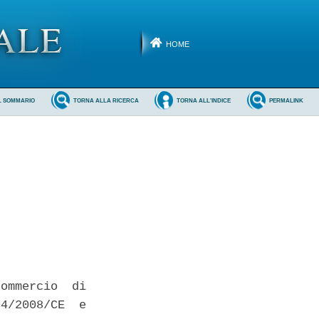
HOME
L SOMMARIO
TORNA ALLA RICERCA
TORNA ALL'INDICE
PERMALINK
ommercio  di

4/2008/CE  e
