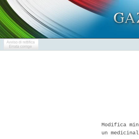
Avviso di rettifica
Errata corrige
Modifica min
un medicinal