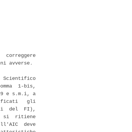
  correggere

ni avverse. 

 Scientifico

omma  1-bis,

9 e s.m.i, a

ficati   gli

i  del  FI),

 si  ritiene

ll'AIC  deve
