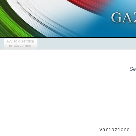
Avviso di rettifica
Errata corrige
Se
Variazione  