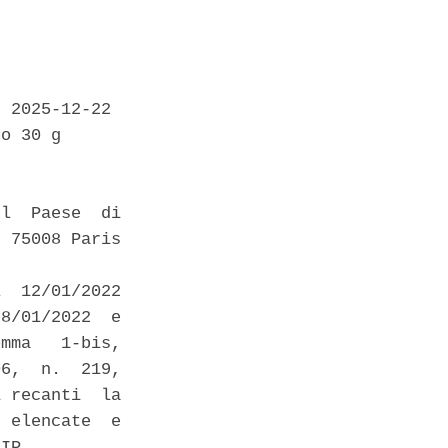
 2025-12-22 

o 30 g 

l  Paese  di

 75008 Paris

  12/01/2022

8/01/2022  e

mma   1-bis,

6,  n.  219,

 recanti  la

 elencate  e

IP. 
