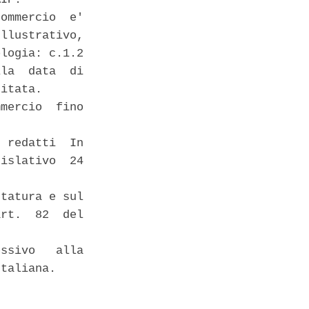
ommercio  e'

llustrativo,

logia: c.1.2

la  data  di

itata. 

mercio  fino

 redatti  In

islativo  24

tatura e sul

rt.  82  del

ssivo   alla

taliana. 
