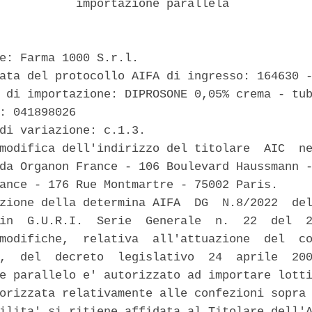
           importazione parallela 

e: Farma 1000 S.r.l. 

ata del protocollo AIFA di ingresso: 164630 -
 di importazione: DIPROSONE 0,05% crema - tub
: 041898026 

di variazione: c.1.3. 

modifica dell'indirizzo del titolare  AIC  ne
da Organon France - 106 Boulevard Haussmann -
ance - 176 Rue Montmartre - 75002 Paris. 

zione della determina AIFA  DG  N.8/2022  del
in  G.U.R.I.  Serie  Generale  n.  22  del  2
modifiche,  relativa  all'attuazione  del  co
,  del  decreto  legislativo  24  aprile  200
e parallelo e' autorizzato ad importare lotti
orizzata relativamente alle confezioni sopra 
ilita' si ritiene affidata al Titolare dell'A