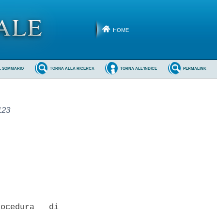
HOME
L SOMMARIO
TORNA ALLA RICERCA
TORNA ALL'INDICE
PERMALINK
123
ocedura   di
