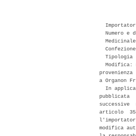
            
  Importator
  Numero e d
  Medicinale
  Confezione
  Tipologia 
  Modifica: 
provenienza 
a Organon Fr
  In applica
pubblicata  
successive  
articolo  35
l'importator
modifica aut
la responsab