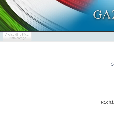
Avviso di rettifica
Errata corrige
S
       Richi