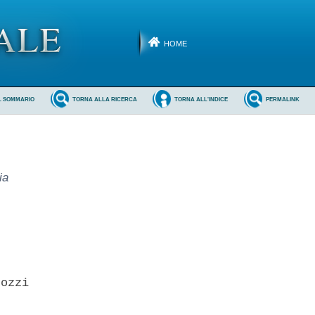
HOME
L SOMMARIO
TORNA ALLA RICERCA
TORNA ALL'INDICE
PERMALINK
ia
ozzi 
