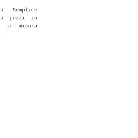
a'  Semplice

a  pozzi  in

  in  misura

. 
