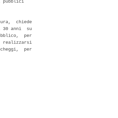
 pubblici 

ura,  chiede

 30 anni  su

bblico,  per

 realizzarsi

cheggi,  per
