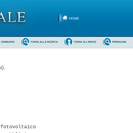
HOME
L SOMMARIO
TORNA ALLA RICERCA
TORNA ALL'INDICE
PERMALINK
N),
fotovoltaico
