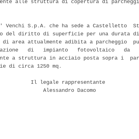
ente alle struttura di copertura di parcheggi
' Venchi S.p.A. che ha sede a Castelletto  St
o del diritto di superficie per una durata di
 di area attualmente adibita a parcheggio  pu
azione   di   impianto   fotovoltaico   da   
nte a struttura in acciaio posta sopra i  par
ie di circa 1250 mq. 

          Il legale rappresentante 

              Alessandro Dacomo 
