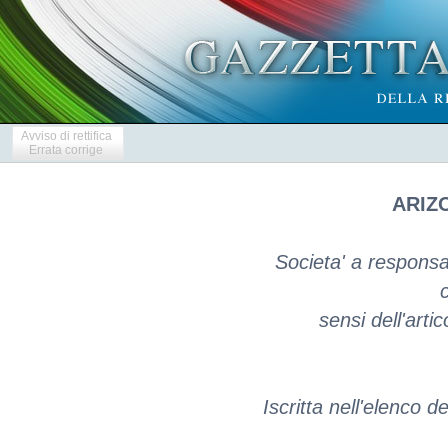
Avviso di rettifica
Errata corrige
ARIZO
Societa' a responsab
c
sensi dell'arti
Iscritta nell'elenco d