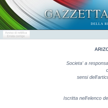
Avviso di rettifica
Errata corrige
ARIZO
Societa' a responsab
c
sensi dell'arti
Iscritta nell'elenco d