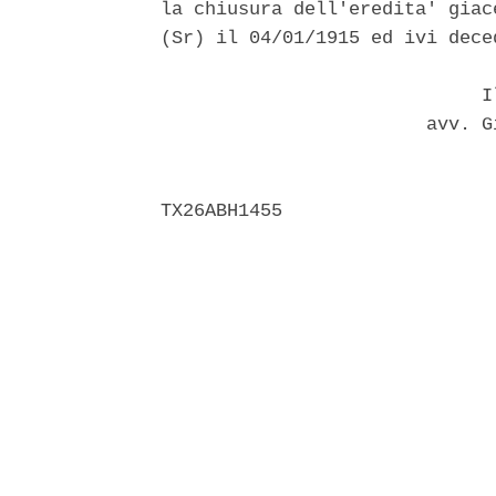
la chiusura dell'eredita' giac
(Sr) il 04/01/1915 ed ivi dece
                             Il
                        avv. G