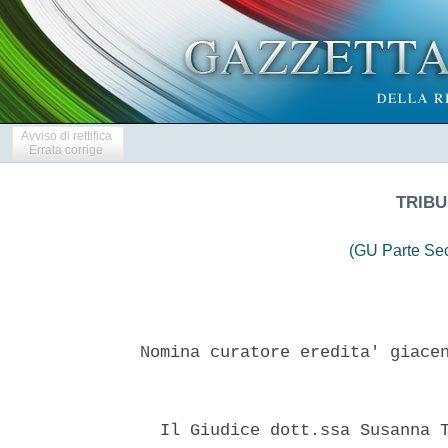
Avviso di rettifica
Errata corrige
TRIBU
(GU Parte Se
Nomina curatore eredita' giacen
  Il Giudice dott.ssa Susanna T