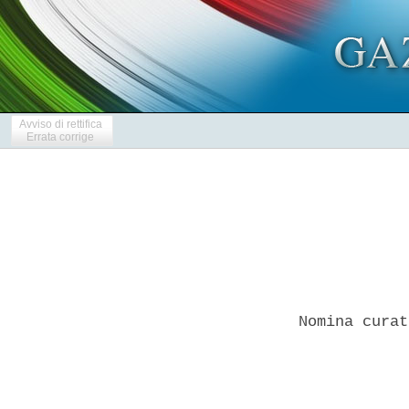
Avviso di rettifica
Errata corrige
Nomina curat
            