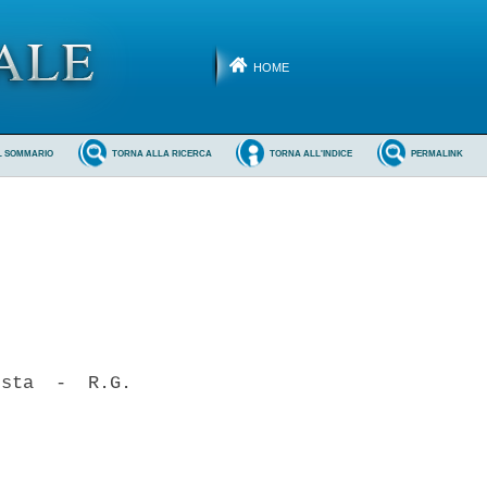
HOME
L SOMMARIO
TORNA ALLA RICERCA
TORNA ALL'INDICE
PERMALINK
sta  -  R.G.
