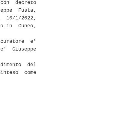
con  decreto

eppe  Fusta,

  10/1/2022,

o in  Cuneo,

curatore  e'

e'  Giuseppe

dimento  del

inteso  come
