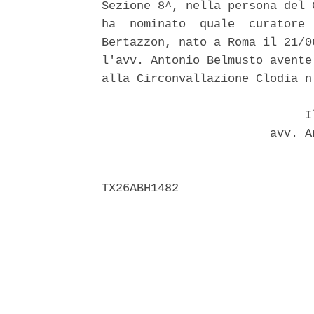
Sezione 8^, nella persona del 
ha  nominato  quale  curatore 
Bertazzon, nato a Roma il 21/0
l'avv. Antonio Belmusto avente
alla Circonvallazione Clodia n
                             Il
                        avv. A