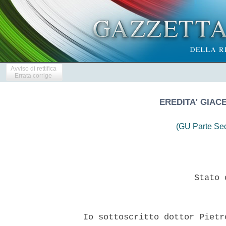
Avviso di rettifica
Errata corrige
EREDITA' GIAC
(GU Parte Se
                        Stato 
  Io sottoscritto dottor Pietr