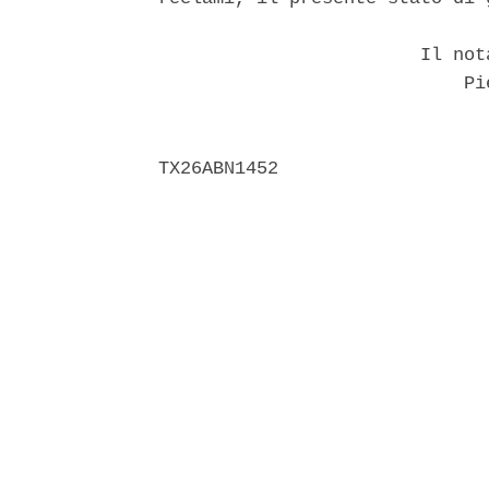
                        Il not
                            Pie