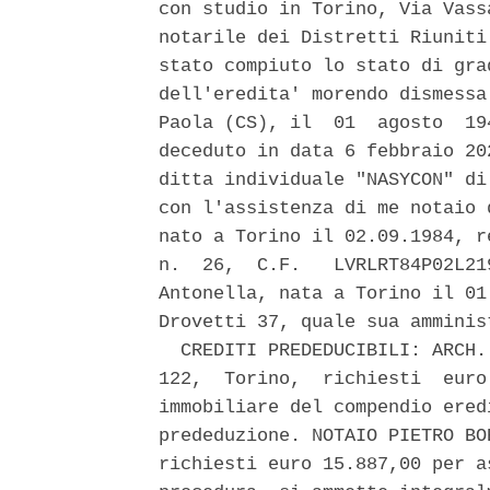
con studio in Torino, Via Vass
notarile dei Distretti Riuniti
stato compiuto lo stato di gra
dell'eredita' morendo dismessa
Paola (CS), il  01  agosto  19
deceduto in data 6 febbraio 20
ditta individuale "NASYCON" di
con l'assistenza di me notaio 
nato a Torino il 02.09.1984, r
n.  26,  C.F.   LVRLRT84P02L21
Antonella, nata a Torino il 01
Drovetti 37, quale sua amminis
  CREDITI PREDEDUCIBILI: ARCH.
122,  Torino,  richiesti  euro
immobiliare del compendio ered
prededuzione. NOTAIO PIETRO BO
richiesti euro 15.887,00 per a