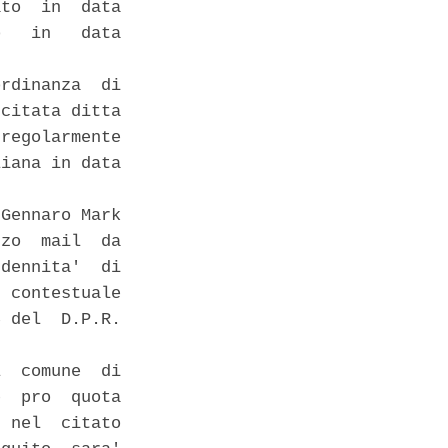
to  in  data

   in   data

rdinanza  di

citata ditta

regolarmente

iana in data

Gennaro Mark

zo  mail  da

dennita'  di

 contestuale

 del  D.P.R.

  comune  di

  pro  quota

 nel  citato
