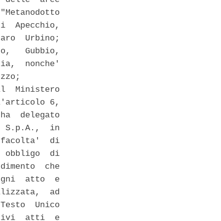
"Metanodotto

i  Apecchio,

aro  Urbino;

o,   Gubbio,

ia,  nonche'

zzo; 

l  Ministero

'articolo 6,

ha  delegato

 S.p.A.,  in

facolta'  di

 obbligo  di

dimento  che

gni  atto  e

lizzata,  ad

Testo  Unico

ivi  atti  e
