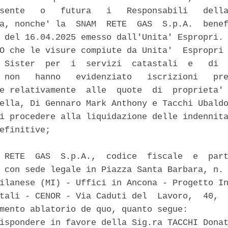
sente   o   futura   i   Responsabili   della
a, nonche' la  SNAM  RETE  GAS  S.p.A.  benef
 del 16.04.2025 emesso dall'Unita' Espropri. 
O che le visure compiute da Unita'  Espropri 
 Sister  per  i  servizi  catastali  e   di  
 non   hanno   evidenziato   iscrizioni   pre
e relativamente  alle  quote  di  proprieta' 
ella, Di Gennaro Mark Anthony e Tacchi Ubaldo
i procedere alla liquidazione delle indennita
efinitive; 

 RETE  GAS  S.p.A.,  codice  fiscale  e  part
 con sede legale in Piazza Santa Barbara, n. 
ilanese (MI) - Uffici in Ancona - Progetto In
tali - CENOR - Via Caduti del  Lavoro,  40,  
mento ablatorio de quo, quanto segue: 

ispondere in favore della Sig.ra TACCHI Donat