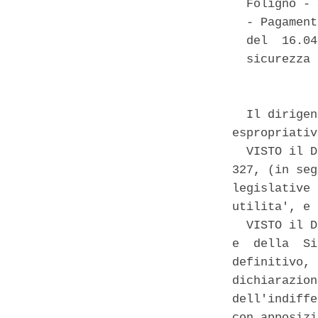
  Foligno - 
  - Pagament
  del  16.04
  sicurezza 
  Il dirigen
espropriativ
  VISTO il D
327, (in seg
legislative 
utilita', e 
  VISTO il D
e  della  Si
definitivo, 
dichiarazion
dell'indiffe
con apposizi