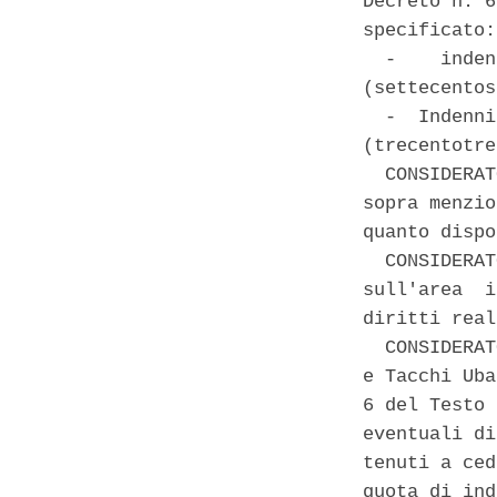
Decreto n. 6
specificato: 
  -    inden
(settecentos
  -  Indenni
(trecentotre
  CONSIDERAT
sopra menzio
quanto dispo
  CONSIDERAT
sull'area  i
diritti real
  CONSIDERAT
e Tacchi Uba
6 del Testo 
eventuali di
tenuti a ced
quota di ind