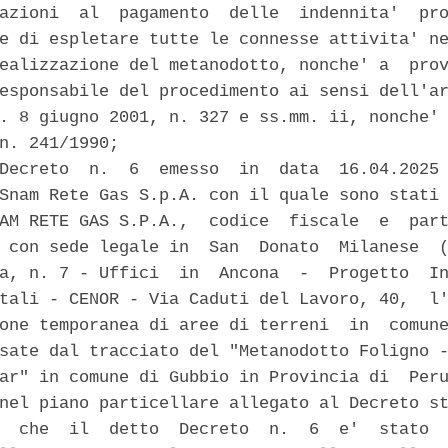
azioni  al  pagamento  delle  indennita'  pro
e di espletare tutte le connesse attivita' ne
ealizzazione del metanodotto, nonche' a  prov
esponsabile del procedimento ai sensi dell'ar
. 8 giugno 2001, n. 327 e ss.mm. ii, nonche' 
n. 241/1990; 

Decreto  n.  6  emesso  in  data  16.04.2025 
Snam Rete Gas S.p.A. con il quale sono stati 
AM RETE GAS S.P.A.,  codice  fiscale  e  part
 con sede legale in  San  Donato  Milanese  (
a, n. 7 - Uffici  in  Ancona  -  Progetto  In
tali - CENOR - Via Caduti del Lavoro, 40,  l'
one temporanea di aree di terreni  in  comune
sate dal tracciato del "Metanodotto Foligno -
ar" in comune di Gubbio in Provincia di  Peru
nel piano particellare allegato al Decreto st
  che  il  detto  Decreto  n.  6  e'  stato  