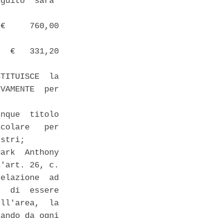
guito  sara'

€     760,00

  €   331,20

TITUISCE  la

VAMENTE  per

nque  titolo

colare   per

stri; 

ark  Anthony

'art. 26, c.

elazione  ad

  di  essere

ll'area,  la

ando da ogni
