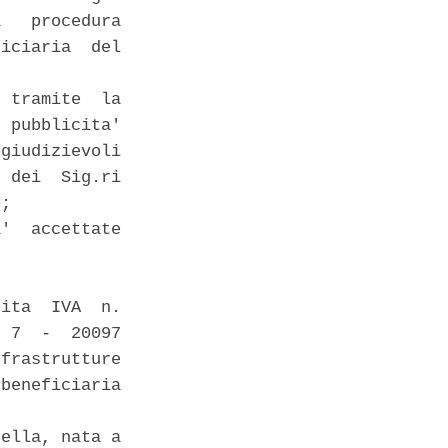
   procedura

iciaria  del



 tramite  la

 pubblicita'

giudizievoli

 dei  Sig.ri

; 

'  accettate

ita  IVA  n.

 7  -  20097

frastrutture

beneficiaria

ella, nata a
