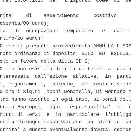
 del 16.04.2025  per  l'importo  come  di  se


nita'    di    asservimento     coattivo     
essanta/00 euro); 

ta'  di  occupazione  temporanea   e   danni 
ntuno/20 euro); 

O che il presente provvedimento ANNULLA E SOS
nata ordinanza di deposito, SOLO  ED  ESCLUSI
sto in favore della ditta ID 2; 

O che non esistono diritti di terzi  a  qualu
nteressata  dall'azione  ablativa,  in  parti
i, pignoramenti, ipoteche, fallimenti e seque
O che i Sig.ri Tacchi Donatella, Di Gennaro M
ldo hanno assunto in ogni caso, ai sensi dell
Unico Espropri,  ogni  responsabilita'  in  r
ritti di terzi  e  in  particolare  l'obbligo
ere a chiunque possa vantare  un  diritto  su
ennita' a questo eventualmente dovuta, esoner