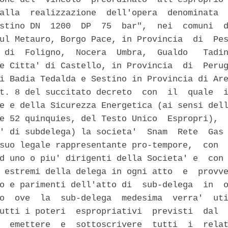
alla  realizzazione  dell'opera  denominata  
stino DN  1200  DP  75  bar",  nei  comuni  d
ul Metauro, Borgo Pace, in Provincia  di  Pes
 di  Foligno,  Nocera  Umbra,  Gualdo   Tadin
e Citta' di Castello, in Provincia  di  Perug
i Badia Tedalda e Sestino in Provincia di Are
t. 8 del succitato decreto  con  il  quale  i
e e della Sicurezza Energetica (ai sensi dell
e 52 quinquies, del Testo Unico  Espropri),  
' di subdelega) la societa'  Snam  Rete  Gas 
suo legale rappresentante pro-tempore,  con  
d uno o piu' dirigenti della Societa' e  con 
 estremi della delega in ogni atto  e  provve
o e parimenti dell'atto di  sub-delega  in  o
o  ove  la  sub-delega  medesima  verra'  uti
utti i poteri  espropriativi  previsti  dal  
  emettere  e  sottoscrivere  tutti  i  relat