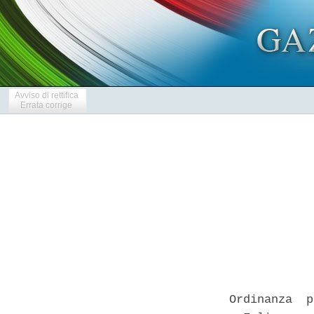
Avviso di rettifica
Errata corrige
Ordinanza  p