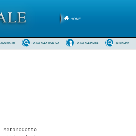
HOME
L SOMMARIO
TORNA ALLA RICERCA
TORNA ALL'INDICE
PERMALINK
 Metanodotto
