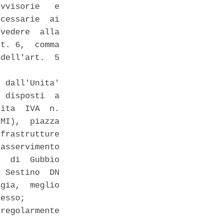
vvisorie   e

cessarie  ai

vedere  alla

t. 6,  comma

dell'art.  5

 dall'Unita'

 disposti  a

ita  IVA  n.

MI),  piazza

frastrutture

asservimento

  di  Gubbio

 Sestino  DN

gia,  meglio

esso; 

regolarmente
