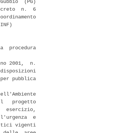
Gubbio  (PG)

creto  n.  6

oordinamento

INF) 

a  procedura

no 2001,  n.

disposizioni

per pubblica

ell'Ambiente

l   progetto

  esercizio,

l'urgenza  e

tici vigenti

 delle  aree
