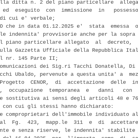
lla ditta n. 2 del piano particellare  allega
 ed  eseguito  con  immissione  in   possesso
di cui e' verbale; 

O che in data 01.12.2025 e'  stata  emessa  o
le indennita' provvisorie anche per la sopra 
l piano particellare allegato  al  decreto,  
ulla Gazzetta Ufficiale della Repubblica Ital
l nr. 145 Parte II; 

omunicazioni dei Sig.ri Tacchi Donatella, Di 
cchi Ubaldo, pervenute a questa unita' a  mez
Progetto  CENOR,  di  accettazione  delle  in
,  occupazione  temporanea  e   danni   con  
e sostitutiva ai sensi degli articoli 48 e 76
 con cui gli stessi hanno dichiarato: 

e comproprietari dell'immobile individuato al
al  Fg.  423,  mapp.le  311  e  di  accettare
nte e senza riserve, le indennita' stabilite 