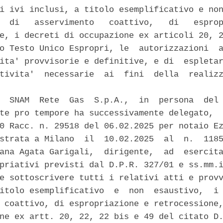
i ivi inclusi, a titolo esemplificativo e non
  di   asservimento   coattivo,   di   esprop
e, i decreti di occupazione ex articoli 20, 2
o Testo Unico Espropri, le  autorizzazioni  a
ita' provvisorie e definitive, e di  espletar
tivita'  necessarie  ai  fini  della  realizz
  SNAM  Rete  Gas  S.p.A.,  in  persona  del 
te pro tempore ha successivamente delegato,  
0 Racc. n. 29518 del 06.02.2025 per notaio Ez
strata a Milano  il  10.02.2025  al  n.  1185
ana Agata Garigali,  dirigente,  ad  esercita
priativi previsti dal D.P.R. 327/01 e ss.mm.i
e sottoscrivere tutti i relativi atti e provv
itolo esemplificativo  e  non  esaustivo,  i 
 coattivo, di espropriazione e retrocessione,
ne ex artt. 20, 22, 22 bis e 49 del citato D.