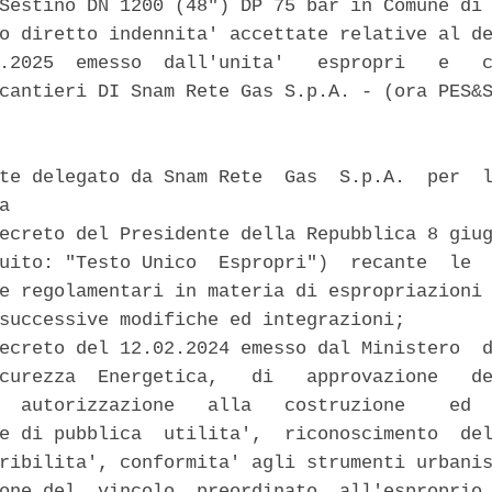
Sestino DN 1200 (48") DP 75 bar in Comune di 
o diretto indennita' accettate relative al de
.2025  emesso  dall'unita'   espropri   e   c
cantieri DI Snam Rete Gas S.p.A. - (ora PES&S
te delegato da Snam Rete  Gas  S.p.A.  per  l
a 

ecreto del Presidente della Repubblica 8 giug
uito: "Testo Unico  Espropri")  recante  le  
e regolamentari in materia di espropriazioni 
successive modifiche ed integrazioni; 

ecreto del 12.02.2024 emesso dal Ministero  d
curezza  Energetica,   di   approvazione   de
  autorizzazione   alla   costruzione    ed  
e di pubblica  utilita',  riconoscimento  del
ribilita', conformita' agli strumenti urbanis
one del  vincolo  preordinato  all'esproprio 