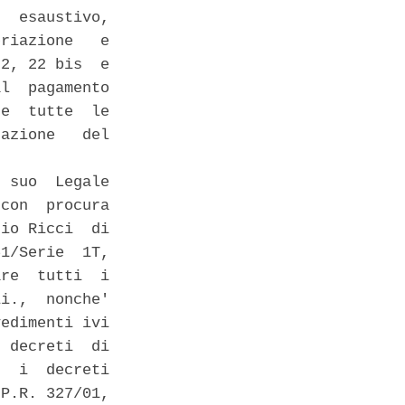
  esaustivo,

riazione   e

2, 22 bis  e

l  pagamento

e  tutte  le

azione   del

 suo  Legale

con  procura

io Ricci  di

1/Serie  1T,

re  tutti  i

i.,  nonche'

edimenti ivi

 decreti  di

  i  decreti

P.R. 327/01,
