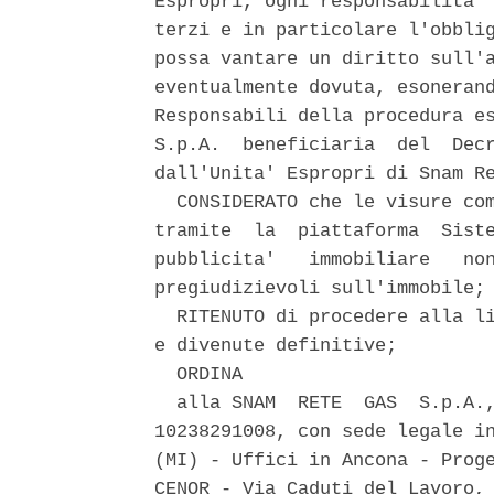
Espropri, ogni responsabilita' 
terzi e in particolare l'obblig
possa vantare un diritto sull'a
eventualmente dovuta, esonerand
Responsabili della procedura es
S.p.A.  beneficiaria  del  Decr
dall'Unita' Espropri di Snam Re
  CONSIDERATO che le visure com
tramite  la  piattaforma  Siste
pubblicita'   immobiliare   non
pregiudizievoli sull'immobile; 
  RITENUTO di procedere alla li
e divenute definitive; 

  ORDINA 

  alla SNAM  RETE  GAS  S.p.A.,
10238291008, con sede legale in
(MI) - Uffici in Ancona - Proge
CENOR - Via Caduti del Lavoro, 