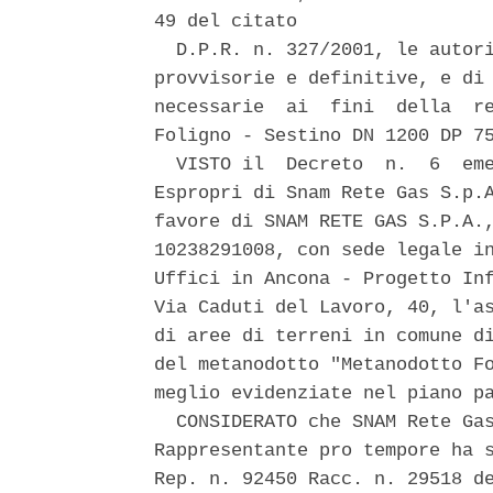
49 del citato 

  D.P.R. n. 327/2001, le autori
provvisorie e definitive, e di 
necessarie  ai  fini  della  re
Foligno - Sestino DN 1200 DP 75
  VISTO il  Decreto  n.  6  eme
Espropri di Snam Rete Gas S.p.A
favore di SNAM RETE GAS S.P.A.,
10238291008, con sede legale in
Uffici in Ancona - Progetto Inf
Via Caduti del Lavoro, 40, l'as
di aree di terreni in comune di
del metanodotto "Metanodotto Fo
meglio evidenziate nel piano pa
  CONSIDERATO che SNAM Rete Gas
Rappresentante pro tempore ha s
Rep. n. 92450 Racc. n. 29518 de