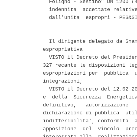
  Foligno - Sestino" DN 1200 (4
  indennita' accettate relative
  dall'unita' espropri - PES&SI
  Il dirigente delegato da Snam
espropriativa 

  VISTO il Decreto del Presiden
327 recante le disposizioni leg
espropriazioni per  pubblica  u
integrazioni; 

  VISTO il Decreto del 12.02.20
e  della  Sicurezza  Energetica
definitivo,   autorizzazione   
dichiarazione di pubblica  util
indifferibilita', conformita' a
apposizione  del  vincolo  preo
interessate alla  realizzazione