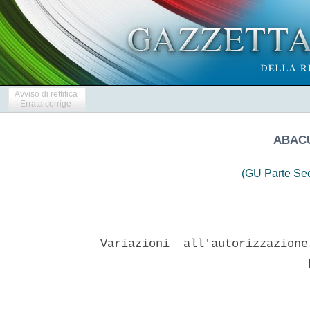
Avviso di rettifica
Errata corrige
ABACU
(GU Parte Se
Variazioni  all'autorizzazione
                              p