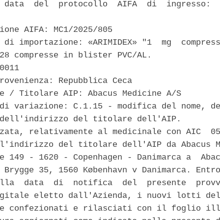
 data  del  protocollo  AIFA  di  ingresso:  
ione AIFA: MC1/2025/805 

 di importazione: «ARIMIDEX» "1  mg  compress
28 compresse in blister PVC/AL. 

0011 

rovenienza: Repubblica Ceca 

e / Titolare AIP: Abacus Medicine A/S 

di variazione: C.1.15 - modifica del nome, de
dell'indirizzo del titolare dell'AIP. 

zata, relativamente al medicinale con AIC  05
l'indirizzo del titolare dell'AIP da Abacus M
e 149 - 1620 - Copenhagen - Danimarca a  Abac
 Brygge 35, 1560 København v Danimarca. Entro
lla  data  di  notifica  del  presente  provv
gitale eletto dall'Azienda, i nuovi lotti del
e confezionati e rilasciati con il foglio ill