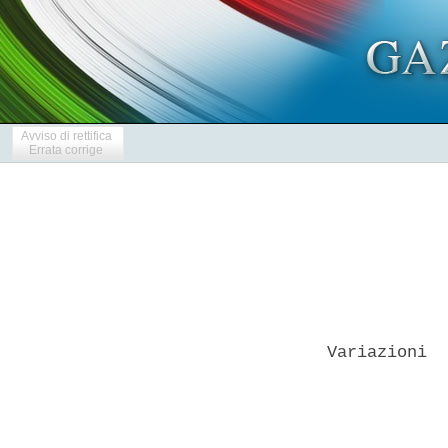
Avviso di rettifica
Errata corrige
Variazioni  
            