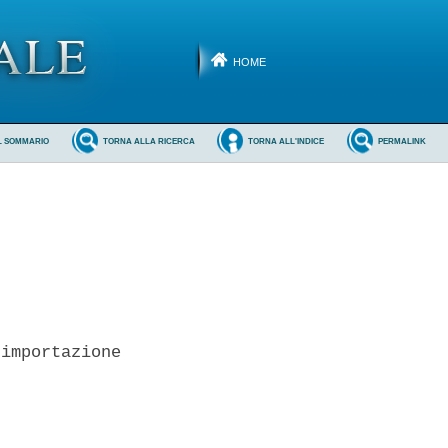
HOME
L SOMMARIO
TORNA ALLA RICERCA
TORNA ALL'INDICE
PERMALINK
importazione
