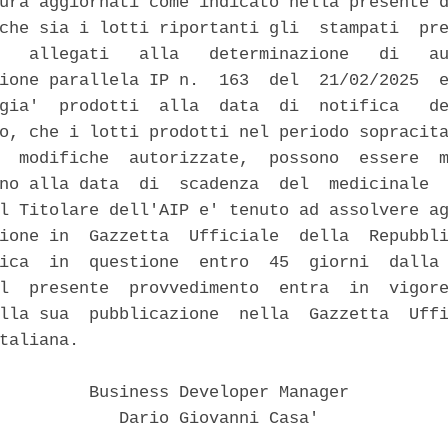
ura aggiornati come indicato nella presente d
che sia i lotti riportanti gli  stampati  pre
   allegati   alla   determinazione   di   au
ione parallela IP n.  163  del  21/02/2025  e
gia'  prodotti  alla  data  di  notifica   de
o, che i lotti prodotti nel periodo sopracita
  modifiche  autorizzate,  possono  essere  m
no alla data  di  scadenza  del  medicinale  
l Titolare dell'AIP e' tenuto ad assolvere ag
ione in  Gazzetta  Ufficiale  della  Repubbli
ica  in  questione  entro  45  giorni  dalla 
l  presente  provvedimento  entra  in  vigore
lla sua  pubblicazione  nella  Gazzetta  Uffi
taliana. 

         Business Developer Manager 

            Dario Giovanni Casa' 
