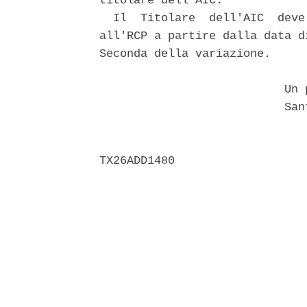
titolare dell'AIC. 

  Il  Titolare  dell'AIC  deve
all'RCP a partire dalla data d
Seconda della variazione. 

                           Un p
                           Sant