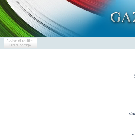
Avviso di rettifica
Errata corrige
da