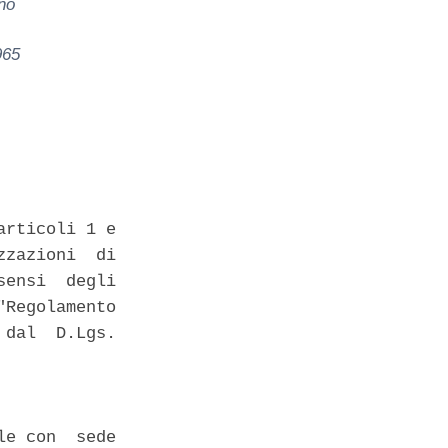
no
965