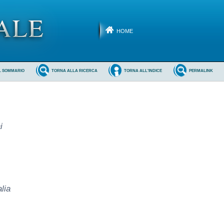
HOME
L SOMMARIO
TORNA ALLA RICERCA
TORNA ALL'INDICE
PERMALINK
i
lia