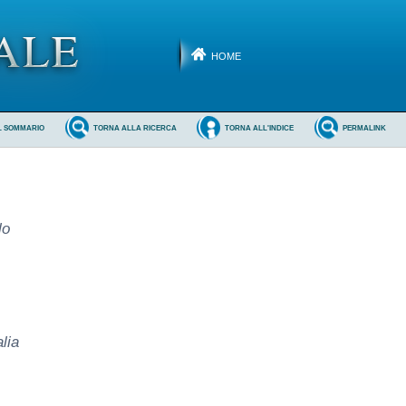
HOME
L SOMMARIO
TORNA ALLA RICERCA
TORNA ALL'INDICE
PERMALINK
lo
lia