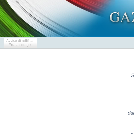
Avviso di rettifica
Errata corrige
S
da