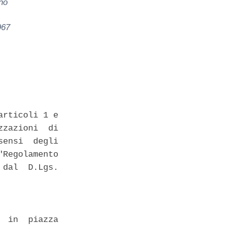
no
967