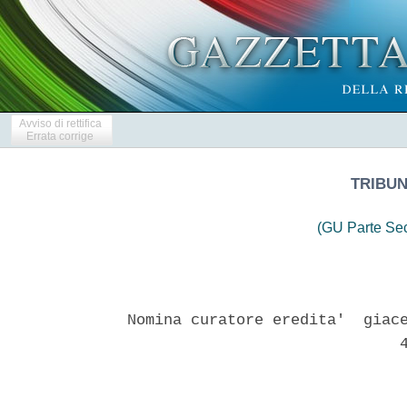
Avviso di rettifica
Errata corrige
TRIBU
(GU Parte Se
Nomina curatore eredita'  giace
                              4