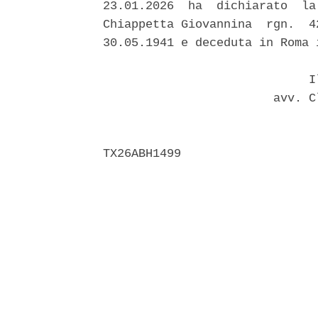
23.01.2026  ha  dichiarato  la
Chiappetta Giovannina  rgn.  4
30.05.1941 e deceduta in Roma 
                             Il
                        avv. C