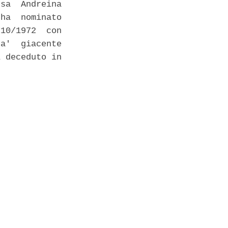
sa  Andreina

ha  nominato

10/1972  con

a'  giacente

 deceduto in
