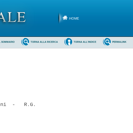
HOME
L SOMMARIO
TORNA ALLA RICERCA
TORNA ALL'INDICE
PERMALINK
ni  -   R.G.
