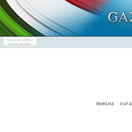
Avviso di rettifica
Errata corrige
Nomina  cura
            