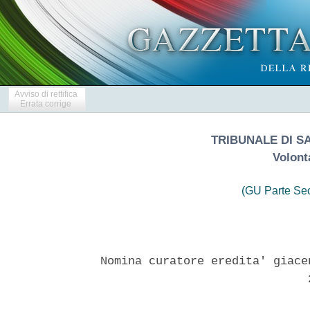
Avviso di rettifica
Errata corrige
TRIBUNALE DI S
Volont
(GU Parte Se
Nomina curatore eredita' giace
                              2