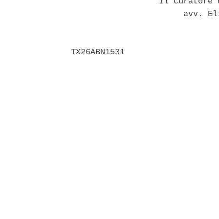
                  Il curatore 
                       avv. El