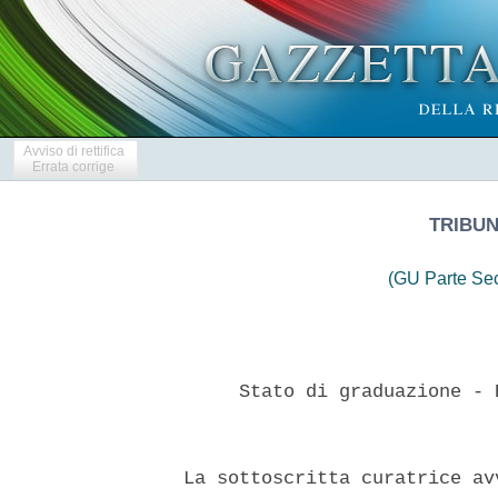
Avviso di rettifica
Errata corrige
TRIBU
(GU Parte Se
       Stato di graduazione - 
  La sottoscritta curatrice av