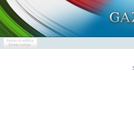
Avviso di rettifica
Errata corrige