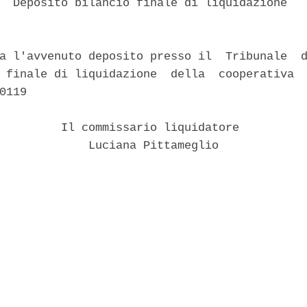
  Deposito bilancio finale di liquidazione 

a l'avvenuto deposito presso il  Tribunale  d
 finale di liquidazione  della  cooperativa  
0119 

         Il commissario liquidatore 

             Luciana Pittameglio 
