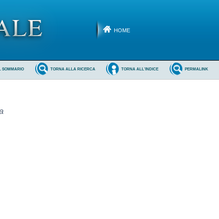
HOME
L SOMMARIO
TORNA ALLA RICERCA
TORNA ALL'INDICE
PERMALINK
a