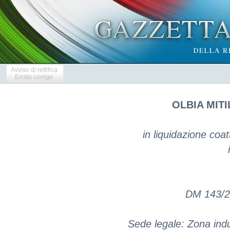
Avviso di rettifica
Errata corrige
OLBIA MITI
in liquidazione coat
DM 143/2
Sede legale: Zona indus