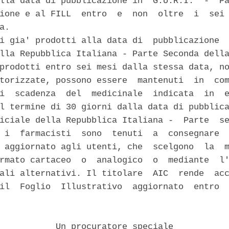
lla data di pubblicazione in  G.U.R.I.  -  Pa
ione e al FILL  entro  e  non  oltre  i  sei 
a. 

i gia' prodotti alla data di  pubblicazione  
lla Repubblica Italiana - Parte Seconda della
prodotti entro sei mesi dalla stessa data, no
torizzate, possono essere  mantenuti  in  com
i  scadenza  del  medicinale  indicata  in  e
l termine di 30 giorni dalla data di pubblica
iciale della Repubblica Italiana -  Parte  se
 i  farmacisti  sono  tenuti  a  consegnare  
 aggiornato agli utenti, che  scelgono  la  m
rmato cartaceo  o  analogico  o  mediante  l'
ali alternativi. Il titolare  AIC  rende  acc
il  Foglio  Illustrativo  aggiornato  entro  
           Un procuratore speciale 
