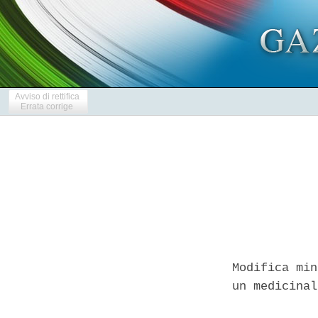
Avviso di rettifica
Errata corrige
Modifica min
un medicinal
            