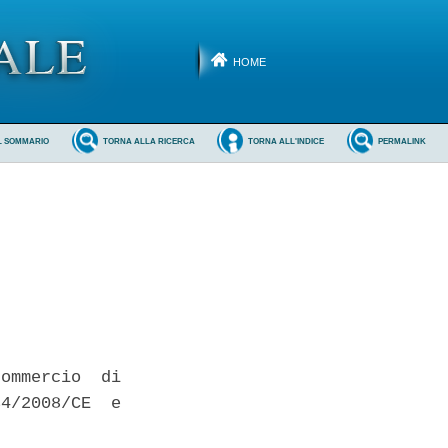
HOME
L SOMMARIO
TORNA ALLA RICERCA
TORNA ALL'INDICE
PERMALINK
ommercio  di

4/2008/CE  e
