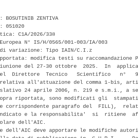
: BOSUTINIB ZENTIVA 

: 051020 

tica: C1A/2026/338 

Europea N° IS/H/0565/001-003/IA/003 

di variazione: Tipo IAIN/C.I.z 

pportata: modifica testi su raccomandazione P
iunione del 27-30 ottobre  2025.  In  applica
el  Direttore  Tecnico   Scientifico   n°   9
relativa all'attuazione del comma 1-bis, arti
slativo 24 aprile 2006, n. 219 e s.m.i., a se
opra riportata, sono modificati gli  stampati
e corrispondente paragrafo del  FILL),  relat
ndicato e la responsabilita'  si  ritiene  af
olare dell'AIC. 

e dell'AIC deve apportare le modifiche autori