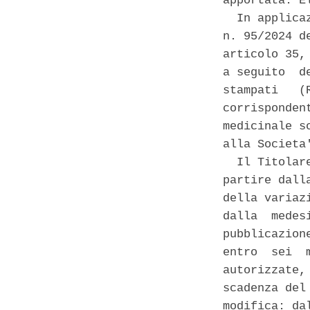
apportata: E
  In applica
n. 95/2024 d
articolo 35,
a seguito  d
stampati   (
corrisponden
medicinale s
alla Societa
  Il Titolar
partire dall
della variaz
dalla  medes
pubblicazion
entro  sei  
autorizzate,
scadenza del
modifica: da