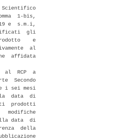
Scientifico

mma  1-bis,

9 e  s.m.i,

ficati  gli

odotto    e

vamente  al

e  affidata

 al  RCP  a

te  Secondo

 i sei mesi

a  data  di

i  prodotti

  modifiche

la data  di

enza  della

bblicazione
