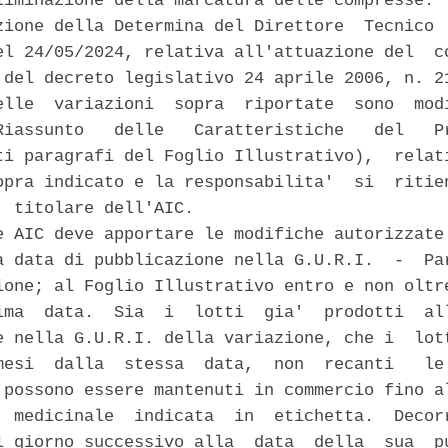
liminazione della marcatura delle compresse. 

zione della Determina del Direttore  Tecnico  
el 24/05/2024, relativa all'attuazione del  co
 del decreto legislativo 24 aprile 2006, n. 21
elle  variazioni  sopra  riportate  sono  modi
Riassunto   delle   Caratteristiche   del   Pr
ti paragrafi del Foglio Illustrativo),  relati
opra indicato e la responsabilita'  si  ritien
' titolare dell'AIC. 

e AIC deve apportare le modifiche autorizzate 
a data di pubblicazione nella G.U.R.I.  -  Par
ione; al Foglio Illustrativo entro e non oltre
ima  data.  Sia  i  lotti  gia'  prodotti  all
e nella G.U.R.I. della variazione, che i  lott
mesi  dalla  stessa  data,  non  recanti   le 
 possono essere mantenuti in commercio fino al
  medicinale  indicata  in  etichetta.  Decorr
l giorno successivo alla  data  della  sua  pu