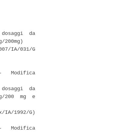
dosaggi  da

/200mg) 

07/IA/031/G

   Modifica

dosaggi  da

/200  mg  e

/IA/1992/G) 

   Modifica
