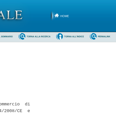
HOME
L SOMMARIO
TORNA ALLA RICERCA
TORNA ALL'INDICE
PERMALINK
mmercio  di

/2008/CE  e
