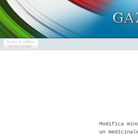
Avviso di rettifica
Errata corrige
Modifica min
un medicinal