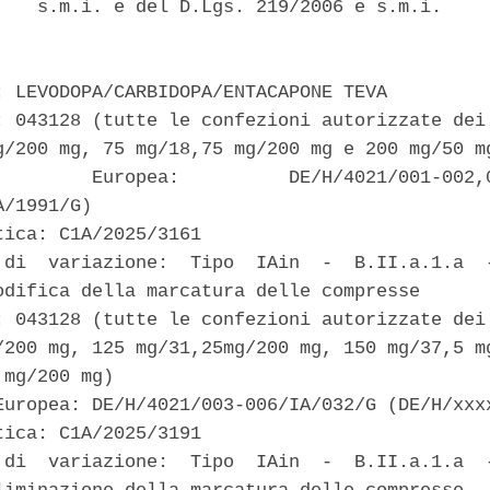
    s.m.i. e del D.Lgs. 219/2006 e s.m.i. 

: LEVODOPA/CARBIDOPA/ENTACAPONE TEVA 

: 043128 (tutte le confezioni autorizzate dei 
g/200 mg, 75 mg/18,75 mg/200 mg e 200 mg/50 mg
         Europea:          DE/H/4021/001-002,0
/1991/G) 

tica: C1A/2025/3161 

 di  variazione:  Tipo  IAin  -  B.II.a.1.a  -
odifica della marcatura delle compresse 

: 043128 (tutte le confezioni autorizzate dei 
/200 mg, 125 mg/31,25mg/200 mg, 150 mg/37,5 mg
mg/200 mg) 

Europea: DE/H/4021/003-006/IA/032/G (DE/H/xxxx
tica: C1A/2025/3191 

 di  variazione:  Tipo  IAin  -  B.II.a.1.a  -