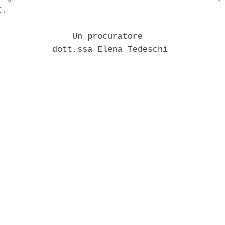
. 

               Un procuratore 

           dott.ssa Elena Tedeschi 
