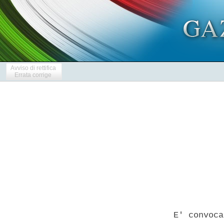
Avviso di rettifica
Errata corrige
            
  E' convoca