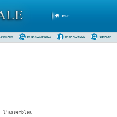
HOME
L SOMMARIO
TORNA ALLA RICERCA
TORNA ALL'INDICE
PERMALINK
 l'assemblea
