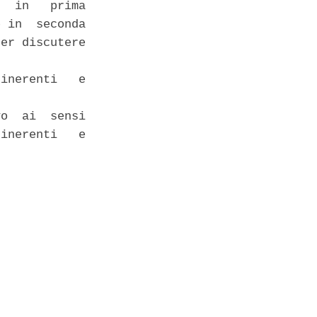
  in   prima

 in  seconda

er discutere

inerenti   e

o  ai  sensi

inerenti   e
