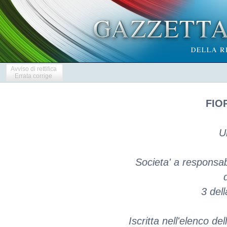
Avviso di rettifica
Errata corrige
FIOR
U
Societa' a responsabil
3 del
Iscritta nell'elenco de