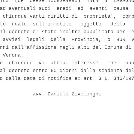
ira  (CF  CRRSRI10C63E489U)  nata  a  LAVAGNO
ad eventuali suoi  eredi  ed  aventi  causa  
 chiunque vanti diritti di  proprieta',  comp
to  reale  sull'immobile   oggetto   della   
Il decreto e' stato inoltre pubblicato per  e
 avvisi  legali  della  Provincia,  o  BUR  V
rni dall'affissione negli albi del Comune di 
 Verona. 

e  chiunque  vi  abbia  interesse   che   puo
al decreto entro 60 giorni dalla scadenza del
o dalla data di notifica ex art. 3 L. 346/197
           avv. Daniele Zivelonghi 
