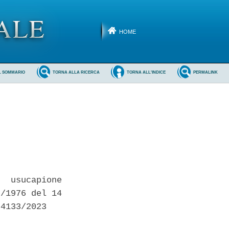
HOME
L SOMMARIO
TORNA ALLA RICERCA
TORNA ALL'INDICE
PERMALINK
  usucapione

/1976 del 14

4133/2023 
