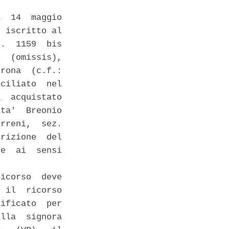
  14  maggio

 iscritto al

.  1159  bis

  (omissis),

rona  (c.f.:

ciliato  nel

  acquistato

ta'  Breonio

rreni,  sez.

rizione  del

e  ai  sensi

icorso  deve

 il  ricorso

ificato  per

lla  signora
