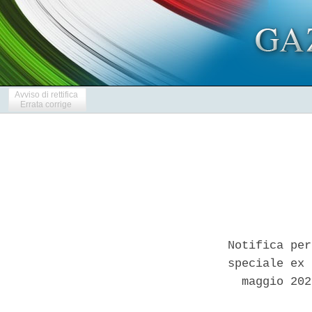
Avviso di rettifica
Errata corrige
Notifica per
speciale ex 
  maggio 202