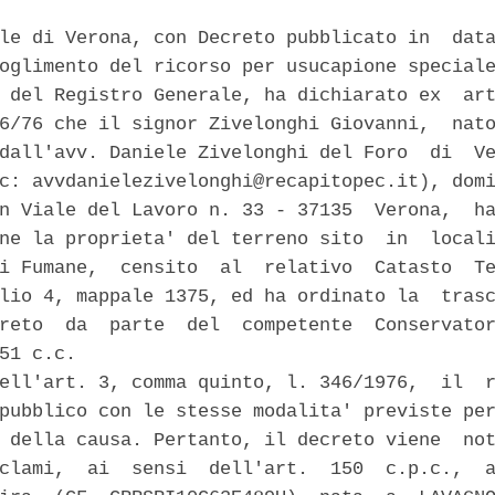
le di Verona, con Decreto pubblicato in  data
oglimento del ricorso per usucapione speciale
 del Registro Generale, ha dichiarato ex  art
6/76 che il signor Zivelonghi Giovanni,  nato
dall'avv. Daniele Zivelonghi del Foro  di  Ve
c: avvdanielezivelonghi@recapitopec.it), domi
n Viale del Lavoro n. 33 - 37135  Verona,  ha
ne la proprieta' del terreno sito  in  locali
i Fumane,  censito  al  relativo  Catasto  Te
lio 4, mappale 1375, ed ha ordinato la  trasc
reto  da  parte  del  competente  Conservator
51 c.c. 

ell'art. 3, comma quinto, l. 346/1976,  il  r
pubblico con le stesse modalita' previste per
 della causa. Pertanto, il decreto viene  not
clami,  ai  sensi  dell'art.  150  c.p.c.,  a