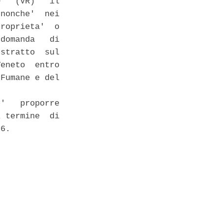
   (VR)   il

nonche'  nei

roprieta'  o

domanda   di

stratto  sul

eneto  entro

Fumane e del

'   proporre

 termine  di

6. 
