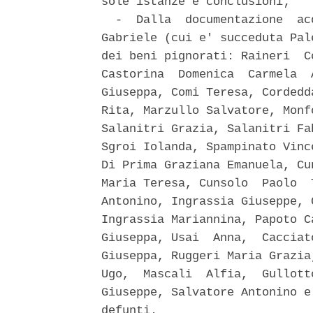
sole istanze e conclusioni; 

  -  Dalla  documentazione  ac
Gabriele (cui e' succeduta Pal
dei beni pignorati: Raineri  C
Castorina  Domenica  Carmela  
Giuseppa, Comi Teresa, Cordedd
Rita, Marzullo Salvatore, Monf
Salanitri Grazia, Salanitri Fa
Sgroi Iolanda, Spampinato Vinc
Di Prima Graziana Emanuela, Cu
Maria Teresa, Cunsolo  Paolo  
Antonino, Ingrassia Giuseppe, 
Ingrassia Mariannina, Papoto C
Giuseppa, Usai  Anna,  Cacciat
Giuseppa, Ruggeri Maria Grazia
Ugo,  Mascali  Alfia,  Gullott
Giuseppe, Salvatore Antonino e
defunti. 
