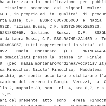
ha autorizzato la  notificazione  per  pubbli
  citazione  promosso  dai  signori  Walter  
600T, in proprio ed  in  qualita'  di  procur
rta Bussa, C.F.  BSSRRT63C70D600U  e  Nadia  
632D, Tiziana Bussa, C.F. BSSTZN66C52E632S,  
52B18B005E,  Giuliano   Bussa,   C.F.   BSSGL
o da Laura Bussa, C.F. BSSLRA74E42A145B e  Te
6R48G605Z, tutti rappresentati in virtu'  di 
avv.   Madia   Montanaro   (C.F.   MNTMDA64S6
e domiciliati presso la  stessa  in  Finale  
9  (pec  madia.montanaro@ordineavvocatisv.it)
sa Finocchio, Nicolo' Finocchio,  Maddalena  
occhio, per sentir accertare e dichiarare l'a
capione del terreno in Borgio  Verezzi,  a  C
lio 2, mappale 39, sem., cl. 4, are 0,7, c.a.
 2,29. 

ari del presente  atto  sono  Teresa  Finocch