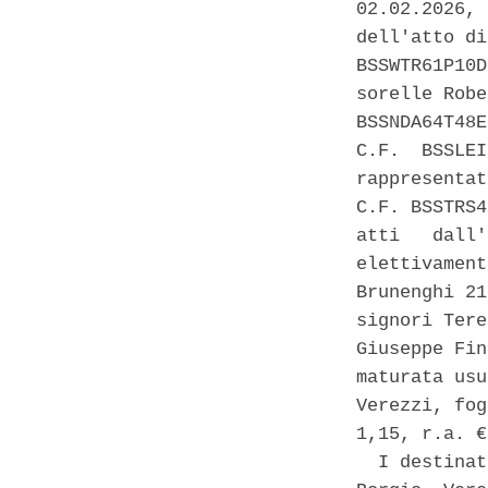
02.02.2026, 
dell'atto di
BSSWTR61P10D
sorelle Robe
BSSNDA64T48E
C.F.  BSSLEI
rappresentat
C.F. BSSTRS4
atti   dall'
elettivament
Brunenghi 21
signori Tere
Giuseppe Fin
maturata usu
Verezzi, fog
1,15, r.a. €
  I destinat