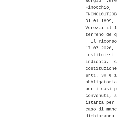
Borgio  Vere
Finocchio,  
FNCNCL01T20B
31.01.1899, 
Verezzi il 1
terreno de q
  Il ricorso
17.07.2026, 
costituirsi 
indicata,  c
costituzione
artt. 38 e 1
obbligatoria
per i casi p
convenuti, s
istanza per 
caso di manc
dichiaranda 