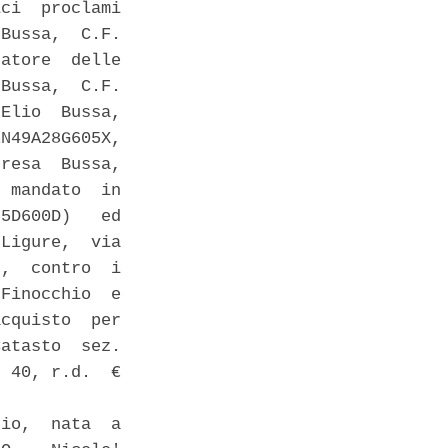
ci  proclami

Bussa,  C.F.

atore  delle

Bussa,  C.F.

Elio  Bussa,

N49A28G605X,

resa  Bussa,

 mandato  in

5D600D)   ed

Ligure,  via

,  contro  i

Finocchio  e

cquisto  per

atasto  sez.

 40, r.d.  €

io,  nata  a
