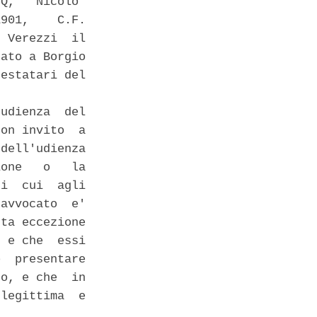
Q,   Nicolo'

901,    C.F.

 Verezzi  il

ato a Borgio

estatari del

udienza  del

on invito  a

dell'udienza

one   o   la

i  cui  agli

avvocato  e'

ta eccezione

 e che  essi

  presentare

o, e che  in

legittima  e


