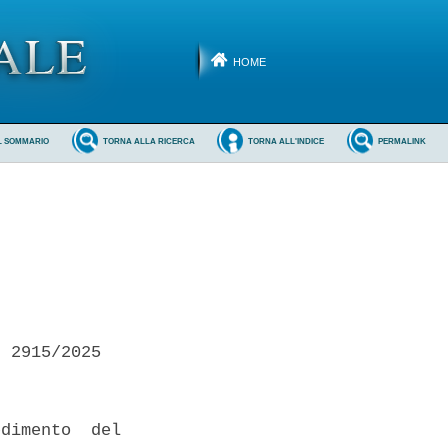
HOME
L SOMMARIO
TORNA ALLA RICERCA
TORNA ALL'INDICE
PERMALINK
 2915/2025 

dimento  del
