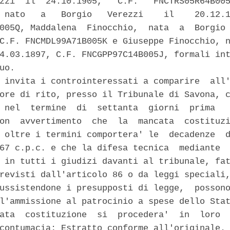
zzi  il  24.10.1905,   C.F.   FNCTRS05R64B005
 nato   a   Borgio   Verezzi    il    20.12.1
005Q, Maddalena  Finocchio,  nata  a  Borgio 
C.F. FNCMDL99A71B005K e Giuseppe Finocchio, n
4.03.1897, C.F. FNCGPP97C14B005J, formali int
uo. 

 invita i controinteressati a comparire  all'
ore di rito, presso il Tribunale di Savona, c
 nel  termine  di  settanta  giorni  prima   
on  avvertimento  che  la  mancata  costituzi
 oltre i termini comportera' le  decadenze  d
67 c.p.c. e che la difesa tecnica  mediante  
 in tutti i giudizi davanti al tribunale, fat
revisti dall'articolo 86 o da leggi speciali,
ussistendone i presupposti di legge,  possono
l'ammissione al patrocinio a spese dello Stat
ata  costituzione  si  procedera'  in  loro  
contumacia; Estratto conforme all'originale. 