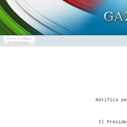
Avviso di rettifica
Errata corrige
 Notifica pe
  Il Preside