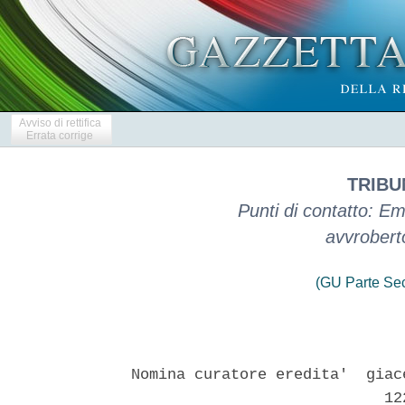
Avviso di rettifica
Errata corrige
TRIBU
Punti di contatto: Emai
avvroberto
(GU Parte Se
Nomina curatore eredita'  giac
                            122