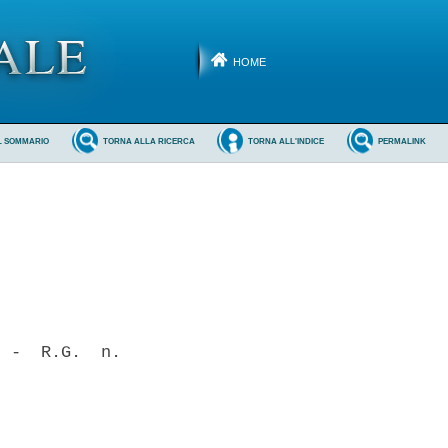
HOME
L SOMMARIO
TORNA ALLA RICERCA
TORNA ALL'INDICE
PERMALINK
 -  R.G.  n.
