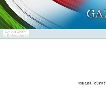
Avviso di rettifica
Errata corrige
Nomina curat
            