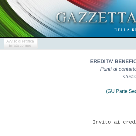
Avviso di rettifica
Errata corrige
EREDITA' BENEFI
Punti di contatt
studio
(GU Parte Se
                Invito ai cred