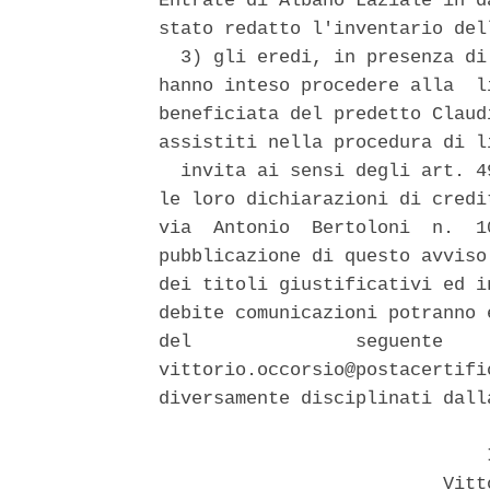
Entrate di Albano Laziale in d
stato redatto l'inventario dell
  3) gli eredi, in presenza di
hanno inteso procedere alla  l
beneficiata del predetto Claud
assistiti nella procedura di l
  invita ai sensi degli art. 4
le loro dichiarazioni di credi
via  Antonio  Bertoloni  n.  1
pubblicazione di questo avviso
dei titoli giustificativi ed i
debite comunicazioni potranno 
del               seguente    
vittorio.occorsio@postacertifi
diversamente disciplinati dalla
                              I
                          Vitt