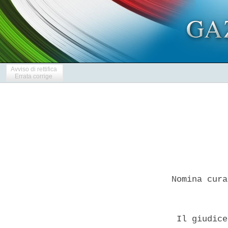
Avviso di rettifica
Errata corrige
 Nomina cura
  Il giudice