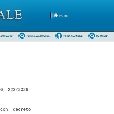
HOME
L SOMMARIO
TORNA ALLA RICERCA
TORNA ALL'INDICE
PERMALINK
G. 223/2026 

con  decreto
