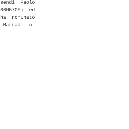
sendi  Paolo

06H570E)  ed

ha  nominato

 Marradi  n.
