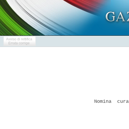
Avviso di rettifica
Errata corrige
Nomina  cura
            