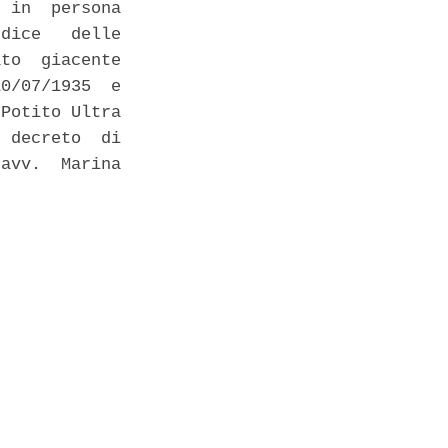
 in  persona

dice   delle

to  giacente

0/07/1935  e

Potito Ultra

 decreto  di

avv.  Marina

 
