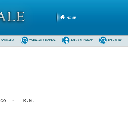
HOME
L SOMMARIO
TORNA ALLA RICERCA
TORNA ALL'INDICE
PERMALINK
co  -   R.G.
