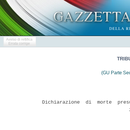
Avviso di rettifica
Errata corrige
TRIB
(GU Parte Se
Dichiarazione  di  morte  pres
                              2