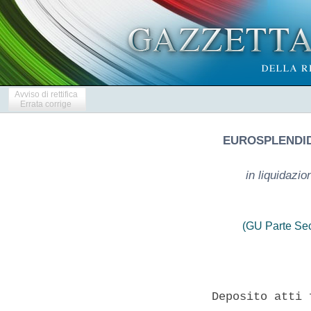
Avviso di rettifica
Errata corrige
EUROSPLENDID
in liquidazi
(GU Parte Se
                Deposito atti 