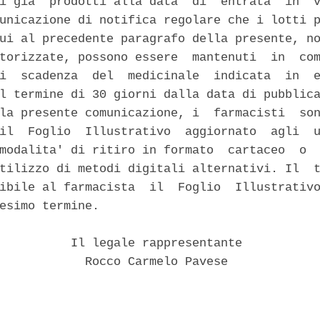
i gia' prodotti alla data  di  entrata  in  v
unicazione di notifica regolare che i lotti p
ui al precedente paragrafo della presente, no
torizzate, possono essere  mantenuti  in  com
i  scadenza  del  medicinale  indicata  in  e
l termine di 30 giorni dalla data di pubblica
la presente comunicazione, i  farmacisti  son
il  Foglio  Illustrativo  aggiornato  agli  u
modalita' di ritiro in formato  cartaceo  o  
tilizzo di metodi digitali alternativi. Il  t
ibile al farmacista  il  Foglio  Illustrativo
esimo termine. 

          Il legale rappresentante 

            Rocco Carmelo Pavese 
