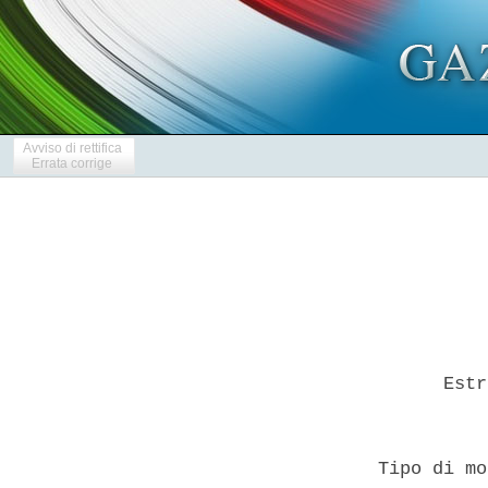
Avviso di rettifica
Errata corrige
        Estr
  Tipo di mo