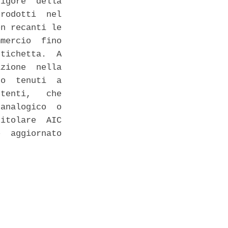
igore  della

rodotti  nel

n recanti le

mercio  fino

tichetta.  A

zione  nella

o  tenuti  a

tenti,   che

analogico  o

itolare  AIC

  aggiornato
