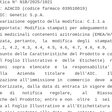
tica N° N1B/2025/1021 

: AZACID (codice farmaco 039510019) 

IC: Genetic S.p.A. 

variazione oggetto della modifica: C.I.1.a 

pportata: Modifica stampati per adeguamento  
i medicinali contenenti azitromicina (EMEA/H/
zata, pertanto,  la  modifica  degli  stampat
.1, 4.2, 4.3, 4.4, 4.5, 4.6, 4.7, 4.8, 4.9,  
sunto delle Caratteristiche del Prodotto e co
l Foglio Illustrativo e  delle  Etichette)  r
oni  sopra  elencate  e  la  responsabilita' 
lla    Azienda    titolare    dell'AIC.    Il
zazione all'immissione in  commercio  deve  a
torizzate, dalla data di entrata in vigore de
e   di   notifica   regolare,    al    Riassu
che del Prodotto; entro e non  oltre  i  sei 
a al Foglio Illustrativo e all'Etichettatura 