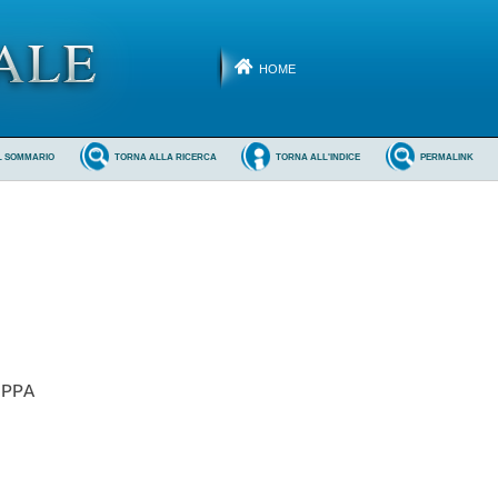
HOME
L SOMMARIO
TORNA ALLA RICERCA
TORNA ALL'INDICE
PERMALINK
PPA 
