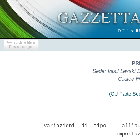
Avviso di rettifica
Errata corrige
PR
Sede: Vasil Levski S
Codice F
(GU Parte Se
Variazioni  di  tipo  I  all'au
                       importaz