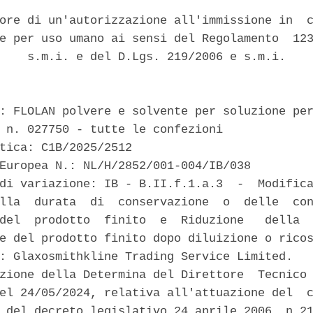
ore di un'autorizzazione all'immissione in  c
e per uso umano ai sensi del Regolamento  123
    s.m.i. e del D.Lgs. 219/2006 e s.m.i. 

: FLOLAN polvere e solvente per soluzione per
 n. 027750 - tutte le confezioni 

tica: C1B/2025/2512 

Europea N.: NL/H/2852/001-004/IB/038 

di variazione: IB - B.II.f.1.a.3  -  Modifica
lla  durata  di  conservazione  o  delle  con
del  prodotto  finito  e  Riduzione   della  
e del prodotto finito dopo diluizione o ricos
: Glaxosmithkline Trading Service Limited. 

zione della Determina del Direttore  Tecnico 
el 24/05/2024, relativa all'attuazione del  c
 del decreto legislativo 24 aprile 2006, n.21