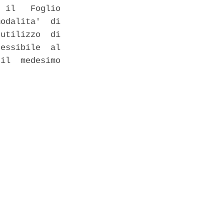
 il   Foglio

odalita'  di

utilizzo  di

essibile  al

il  medesimo
