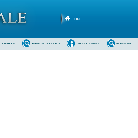
HOME
L SOMMARIO
TORNA ALLA RICERCA
TORNA ALL'INDICE
PERMALINK