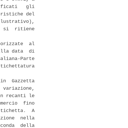
ficati   gli

ristiche del

lustrativo),

 si  ritiene

orizzate  al

lla data  di

aliana-Parte

tichettatura

in  Gazzetta

 variazione,

n recanti le

mercio  fino

tichetta.  A

zione  nella

conda  della
