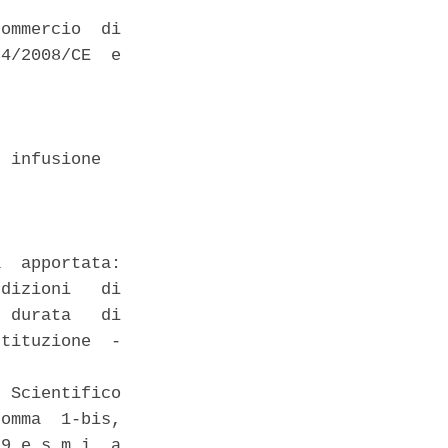
ommercio  di

4/2008/CE  e

 infusione 

  apportata:

dizioni   di

 durata   di

tituzione  -

 Scientifico

omma  1-bis,

9 e s.m.i, a
