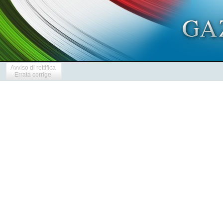
Avviso di rettifica
Errata corrige