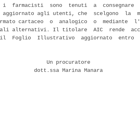
 i  farmacisti  sono  tenuti  a  consegnare  
 aggiornato agli utenti, che  scelgono  la  m
rmato cartaceo  o  analogico  o  mediante  l'
ali alternativi. Il titolare  AIC  rende  acc
il  Foglio  Illustrativo  aggiornato  entro  
               Un procuratore 

           dott.ssa Marina Manara 
