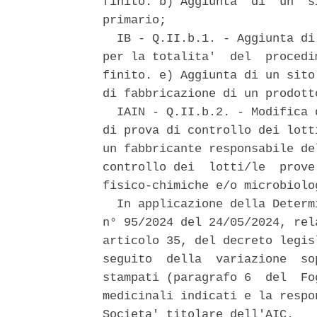
finito. b) Aggiunta  di  un  s
primario; 

  IB - Q.II.b.1. - Aggiunta di
per la totalita'  del  procedi
finito. e) Aggiunta di un sito
di fabbricazione di un prodotto
  IAIN - Q.II.b.2. - Modifica 
di prova di controllo dei lott
un fabbricante responsabile de
controllo dei  lotti/le  prove
fisico-chimiche e/o microbiolo
  In applicazione della Determ
n° 95/2024 del 24/05/2024, rel
articolo 35, del decreto legis
seguito  della  variazione  so
stampati (paragrafo 6  del  Fo
medicinali indicati e la respo
Societa' titolare dell'AIC. 
