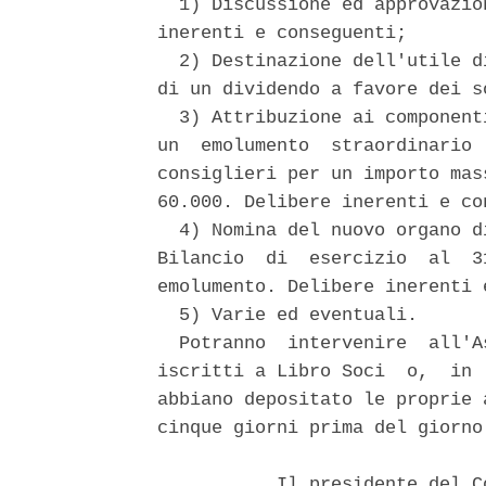
  1) Discussione ed approvazio
inerenti e conseguenti; 

  2) Destinazione dell'utile d
di un dividendo a favore dei s
  3) Attribuzione ai component
un  emolumento  straordinario 
consiglieri per un importo mas
60.000. Delibere inerenti e con
  4) Nomina del nuovo organo d
Bilancio  di  esercizio  al  3
emolumento. Delibere inerenti 
  5) Varie ed eventuali. 

  Potranno  intervenire  all'A
iscritti a Libro Soci  o,  in 
abbiano depositato le proprie 
cinque giorni prima del giorno
           Il presidente del C