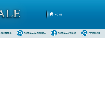
HOME
L SOMMARIO
TORNA ALLA RICERCA
TORNA ALL'INDICE
PERMALINK