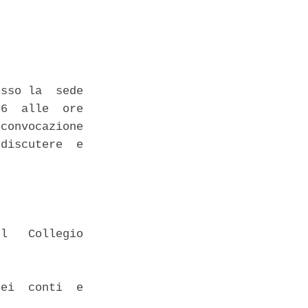
sso la  sede

6  alle  ore

convocazione

discutere  e

l   Collegio

ei  conti  e
