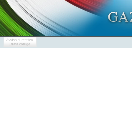
Avviso di rettifica
Errata corrige