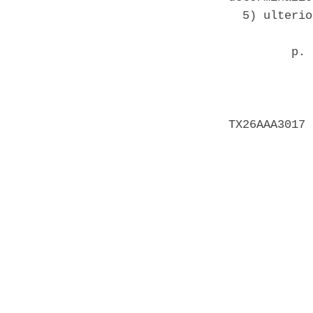
  5) ulterio
         p. 
            